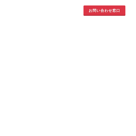
お問い合わせ窓口