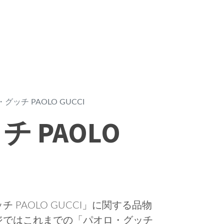
グッチ PAOLO GUCCI
 PAOLO
PAOLO GUCCI」に関する品物
ジではこれまでの「パオロ・グッチ