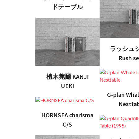
ドテーブル
ラッシュ
Rush se
植木莞爾 KANJI
UEKI
G-plan Whal
Nesttab
HORNSEA charisma
C/S