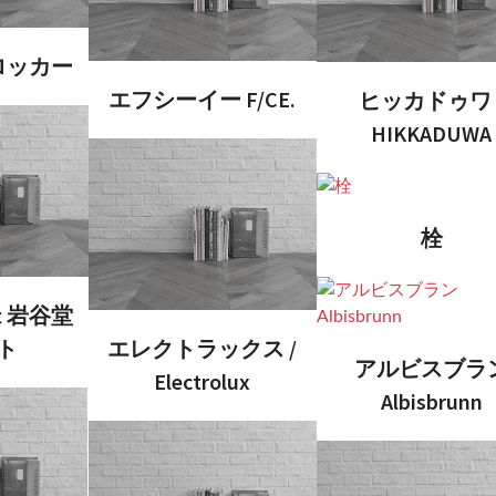
ロッカー
エフシーイー F/CE.
ヒッカドゥワ 
HIKKADUWA
栓
aft 岩谷堂
ト
エレクトラックス /
アルビスブラ
Electrolux
Albisbrunn