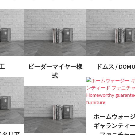
工
ビーダーマイヤー様
ドムス / DOMU
式
ホームウォー
ギャランティ
イタリア
ファニチャ