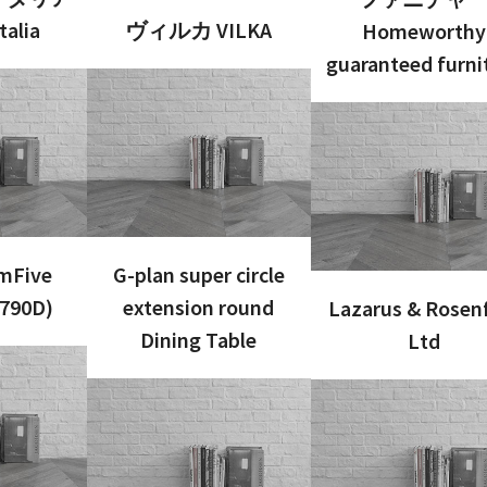
talia
ヴィルカ VILKA
Homeworthy
guaranteed furni
mFive
G-plan super circle
8790D)
extension round
Lazarus & Rosen
Dining Table
Ltd