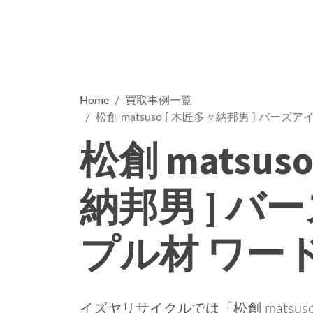
Home
買取事例一覧
松創 matsuso [ 木匠多々納邦男 ] バー
松創 matsus
納邦男 ] バ
プル材 ワー
イズヤリサイクルでは「松創 matsuso