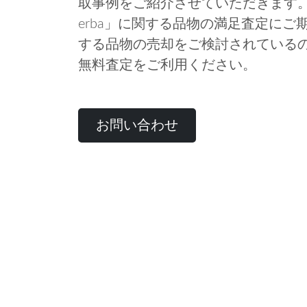
取事例をご紹介させていただきます
erba」に関する品物の満足査定にご期
する品物の売却をご検討されている
無料査定をご利用ください。
お問い合わせ