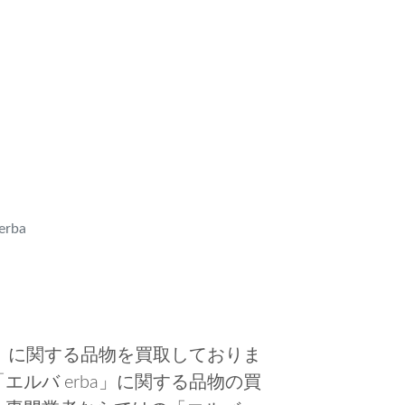
rba
a」に関する品物を買取しておりま
ルバ erba」に関する品物の買