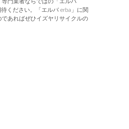
。専門業者ならではの「エルバ
待ください。「エルバ erba」に関
のであればぜひイズヤリサイクルの